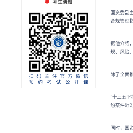
考生须知
国资委副
合规管理
据他介绍
规、风险
除了全面
扫码关注官方微信
预约考试公开课
“十三五”
纷案件近2
同时，国